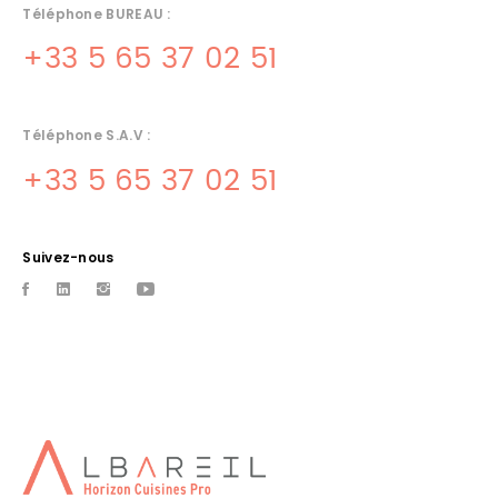
Téléphone BUREAU :
+33 5 65 37 02 51
Téléphone S.A.V :
+33 5 65 37 02 51
Suivez-nous
CUISINISTE PRO SOUILLAC
albareil quercinox pour la conception Amenagement de
cuisines pro et vente de materiel Ã souillac, sur tout le lot
SACS SOUS VIDE TOULOUSE
Albareil propose un service de proximitÃ© aux restaurateurs et