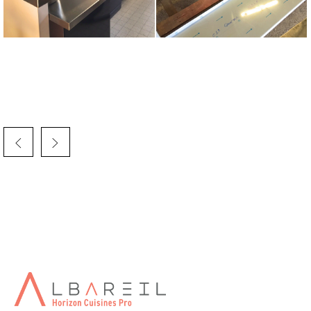
SAV MATERIEL CUISINE CORREZE
Albareil quercinox c'est un SAV pour tous les dÃ©pannages
cuisine, froid
INSTALLATEUR DE CUISINES
PROFESSIONNELLES ARCAMBAL