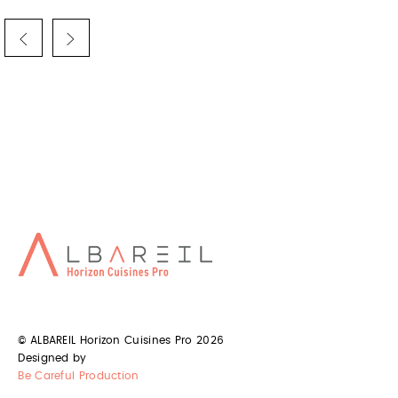
CUISINE PRO CENTRE VILLE DE
TOULOUSE
Albareil spÃ©cialiste de la conception et installation de cuisine
professionnelles depuis plus de 45 ans
CONCEPTION CUISINES
PROFESSIONNELLES CENTRE VILLE
DE TOULOUSE
© ALBAREIL Horizon Cuisines Pro 2026
Albareil votre spÃ©cialiste de matÃ©riel de cuisines
Designed by
professionnelles sur le centre-ville de Toulouse
Be Careful Production