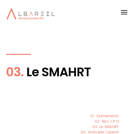
03.
Le SMAHRT
01. Evénements
02. Nos J.P.O
03. Le SMAHRT
04. Anticiper l'avenir