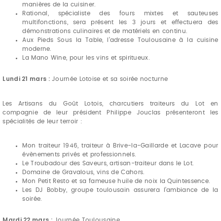
manières de la cuisiner.
Rational, spécialiste des fours mixtes et sauteuses
multifonctions, sera présent les 3 jours et effectuera des
démonstrations culinaires et de matériels en continu.
Aux Pieds Sous la Table, l’adresse Toulousaine à la cuisine
moderne.
La Mano Wine, pour les vins et spiritueux.
Lundi 21 mars :
Journée Lotoise et sa soirée nocturne
Les Artisans du Goût Lotois, charcutiers traiteurs du Lot en
compagnie de leur président Philippe Jouclas présenteront les
spécialités de leur terroir :
Mon traiteur 1946, traiteur à Brive-la-Gaillarde et Lacave pour
évènements privés et professionnels.
Le Troubadour des Saveurs, artisan-traiteur dans le Lot.
Domaine de Gravalous, vins de Cahors.
Mon Petit Resto et sa fameuse huile de noix la Quintessence.
Les DJ Bobby, groupe toulousain assurera l’ambiance de la
soirée.
Mardi 22 mars :
Journée Toulousaine