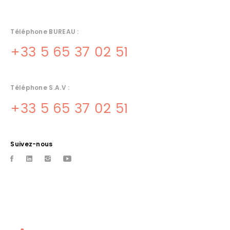
Téléphone BUREAU :
+33 5 65 37 02 51
Téléphone S.A.V :
+33 5 65 37 02 51
Suivez-nous
CUISINE PROFESSIONNELLE A
GOURDON
42 ans d'experience, Albareil quercinox est votre specialiste dans
la vente de materiels de cuisines et l'installation frigorifiques