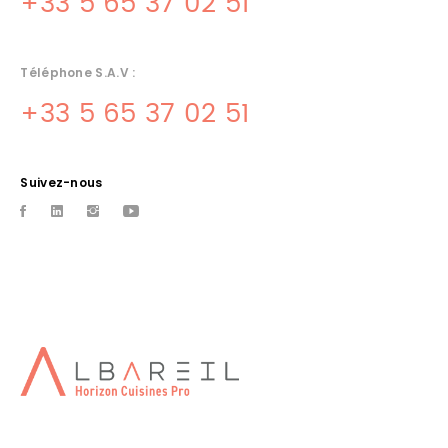
+33 5 65 37 02 51
Téléphone S.A.V :
+33 5 65 37 02 51
Suivez-nous
CHAMBRE FROIDE TOULOUSE
A Toulouse notre entreprise est capable de vous proposer tout
types de production frigorifique, chambres froides, vitrines
SAV MATERIEL CUISINE DORDOGNE
5 techniciens SAV pour tous les dÃ©pannages cuisine, froid, a la
societe albareil quercinox