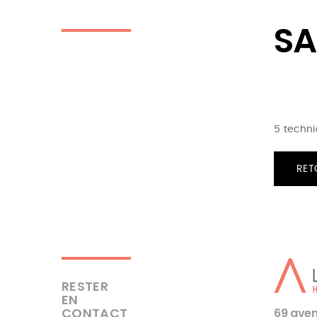
SA
5 techni
RET
RESTER
EN
CONTACT
69 aven