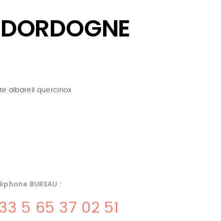
E DORDOGNE
te albareil quercinox
éphone BUREAU :
33 5 65 37 02 51