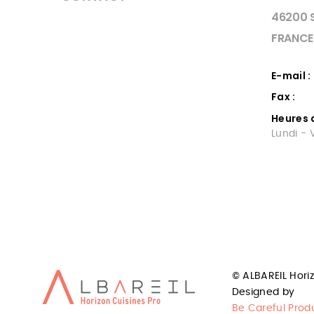
46200 
FRANCE
E-mail :
Fax :
Heures 
Lundi - 
FROID
CUIS
PROFESSIONNEL
CAH
LOT
Cuisini
de cuisi
Installation frigorifique, ventilation,
© ALBAREIL Hori
lot
chambre froide. Albareil quercinox
Designed by
professionnel grande cuisine
Be Careful Prod