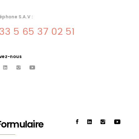
éphone S.A.V :
33 5 65 37 02 51
ivez-nous
MATERIEL DE
C
CUISINE CORREZE
on,
Albareil fournisseur de fours, cuisson,
s
laverie, inox. Tous le materiel du
Formulaire
professionnel