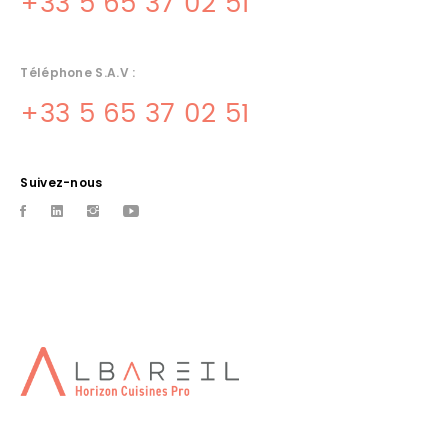
+33 5 65 37 02 51
Téléphone S.A.V :
+33 5 65 37 02 51
Suivez-nous
INSTALLATEUR CUISINE TOULOUSE
Albareil installateur de cuisine sur Toulouse
CONCEPTION CUISINES
PROFESSIONNELLES CENTRE VILLE
DE TOULOUSE
Albareil votre spÃ©cialiste de matÃ©riel de cuisines
professionnelles sur le centre-ville de Toulouse