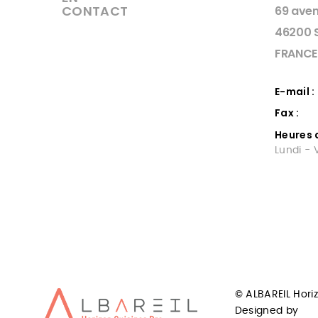
CONTACT
69 aven
46200 
FRANCE
E-mail :
Fax :
Heures 
Lundi - 
INSTALLATEUR DE
INS
CHAMBRES FROIDES
CUIS
TOULOUSE
Concepti
mainten
albareil installateur de chambres
© ALBAREIL Hori
professi
froide sur toulouse et sa region
Designed by