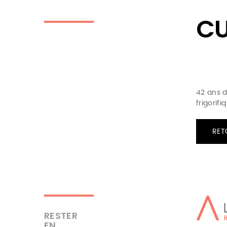
CU
42 ans d
frigorif
RET
RESTER
EN