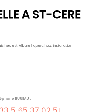
LLE A ST-CERE
sines est Albareil quercinox. installation
éphone BUREAU :
33 5 65 37 02 51