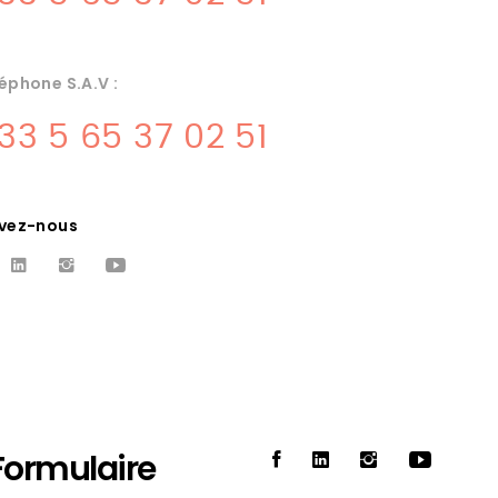
éphone S.A.V :
33 5 65 37 02 51
ivez-nous
CUISINISTE PRO ST-
CERE
conception Amenagement de
cuisines pro et vente de materiel Ã
Formulaire
Ã©ation,
souillac, sur tout le lot albareil
uisine
quercinox