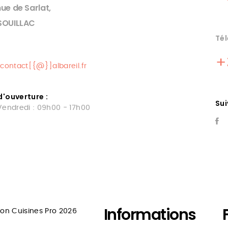
ue de Sarlat,
SOUILLAC
Tél
+
contact[{@}]albareil.fr
d'ouverture :
Su
Vendredi : 09h00 - 17h00
TALLATEUR
CUISINE
INE FIGEAC
RESTAURANT
TOULOUSE
on, vente, installation,
ance et SAV cuisines
Informations
Albareil spÃ©cialise de la cr
zon Cuisines Pro 2026
onnelles
conception, installation de c