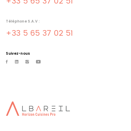
+33 5 65 37 02 51
Téléphone S.A.V :
+33 5 65 37 02 51
Suivez-nous
MATERIEL DE CUISINE OCCASION
LOT
Albareil quercinox votre specialiste, conception, vente,
installation de cuisine. materiel neufs, de demonstration et
d'occasion
CONCEPTION CUISINE
PROFESSIONNELLE ARCAMBAL