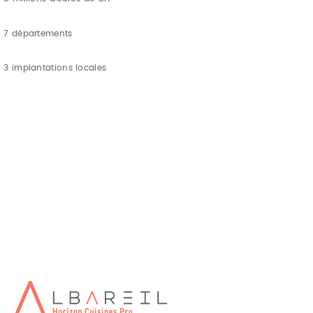
7 départements
3 implantations locales
CUISINE RESTAURANT TOULOUSE
Albareil spÃ©cialise de la crÃ©ation, conception, installation de
cuisine pour votre restaurant sur Toulouse et son
agglomÃ©ration
CONCEPTION CUISINES