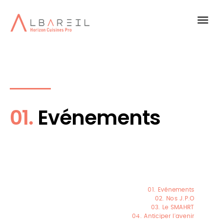
01.
Evénements
01. Evénements
02. Nos J.P.O
03. Le SMAHRT
04. Anticiper l'avenir