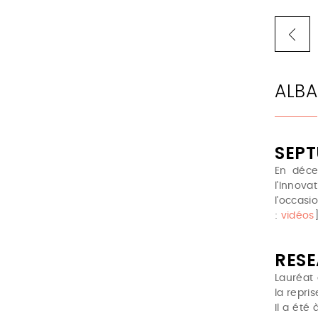
ALBA
SEPT
En déce
l'Innova
l'occasi
:
vidéos
RESE
Lauréat
la repri
Il a été