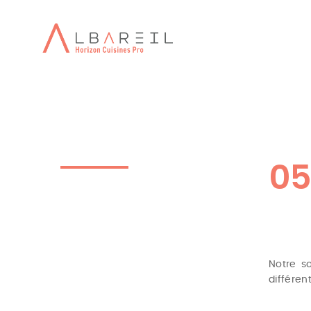
05
Notre s
différe