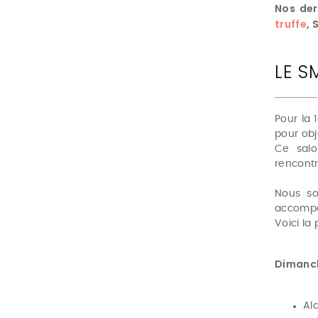
Nos der
truffe
,
LE S
Pour la 
pour obj
Ce salo
rencontr
Nous so
accompag
Voici l
Dimanch
Al