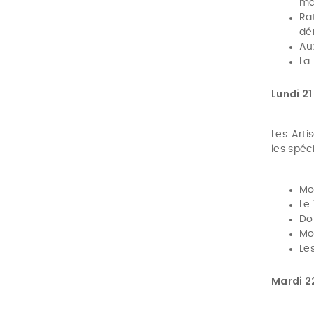
ma
Ra
dé
Au
La
Lundi 21
Les Arti
les spéci
Mo
Le
Do
Mo
Le
Mardi 2