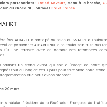
niers partenariats :
Lot Of Saveurs
, Veau à la broche,
Q
 Salon du chocolat, Journées
Brake France
.
MAHRT
1ère fois, ALBAREIL a participé au salon du SMAHRT à Toulouse
ectif de positionner ALBAREIL sur le sol toulousain suite aux 
n fût une réussite avec de nombreuses retombées comm
es.
uhaitions un stand vivant qui soit à l’image de notre gro
nés tout au long de ces 3 jours pour faire vivre notre stand.
a programmation que nous avons proposé:
e 20 mars :
ain Ambialet, Président de la Fédération Française de Trufficu