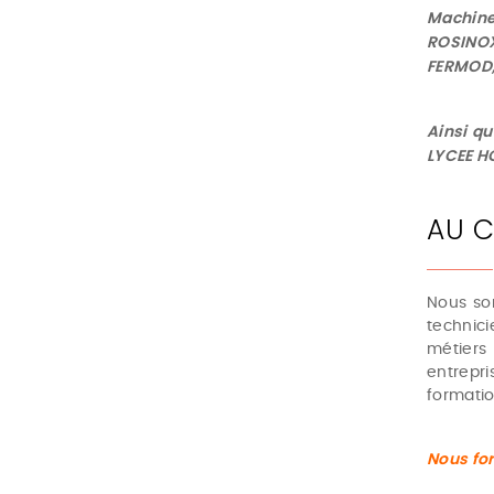
Machine
ROSINOX
FERMOD,
Ainsi q
LYCEE H
AU C
Nous so
technic
métiers
entrepr
formatio
Nous fo