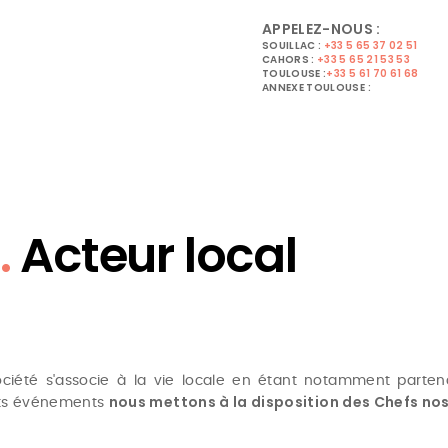
APPELEZ-NOUS :
SOUILLAC :
+33 5 65 37 02 51
CAHORS :
+33 5 65 21 53 53
TOULOUSE :
+33 5 61 70 61 68
ANNEXE TOULOUSE :
.
Acteur local
ociété s'associe à la vie locale en étant notamment parte
nous mettons à la disposition des Chefs no
nts événements