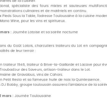
nières de la cuisiner.
tional, spécialiste des fours mixtes et sauteuses multifonct
monstrations culinaires et de matériels en continu.
x Pieds Sous la Table, l’adresse Toulousaine à la cuisine mode
 Mano Wine, pour les vins et spiritueux.
 mars :
Journée Lotoise et sa soirée nocturne
sans du Goût Lotois, charcutiers traiteurs du Lot en compagni
alités de leur terroir :
n traiteur 1946, traiteur à Brive-la-Gaillarde et Lacave pour é
 Troubadour des Saveurs, artisan-traiteur dans le Lot.
maine de Gravalous, vins de Cahors.
n Petit Resto et sa fameuse huile de noix la Quintessence.
s DJ Bobby, groupe toulousain assurera l’ambiance de la soiré
2 mars :
Journée Toulousaine