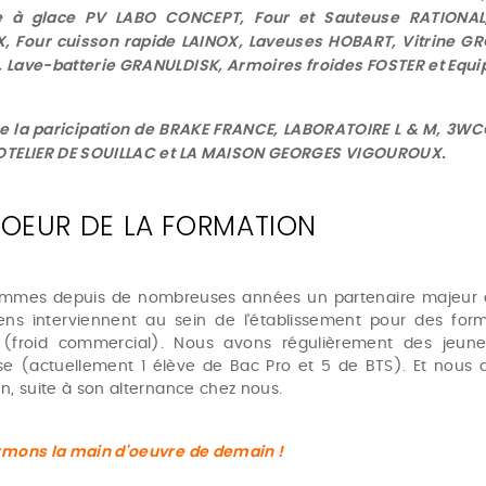
 à glace PV LABO CONCEPT, Four et Sauteuse RATIONAL,
, Four cuisson rapide LAINOX, Laveuses HOBART, Vitrine 
 Lave-batterie GRANULDISK, Armoires froides FOSTER et Equi
ue la paricipation de BRAKE FRANCE, LABORATOIRE L & M, 3W
OTELIER DE SOUILLAC et LA MAISON GEORGES VIGOUROUX.
OEUR DE LA FORMATION
mmes depuis de nombreuses années un partenaire majeur du 
iens interviennent au sein de l'établissement pour des form
 (froid commercial). Nous avons régulièrement des jeun
ise (actuellement 1 élève de Bac Pro et 5 de BTS). Et nou
n, suite à son alternance chez nous.
rmons la main d'oeuvre de demain !