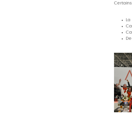
Certains
La 
Ca
Ca
Deg