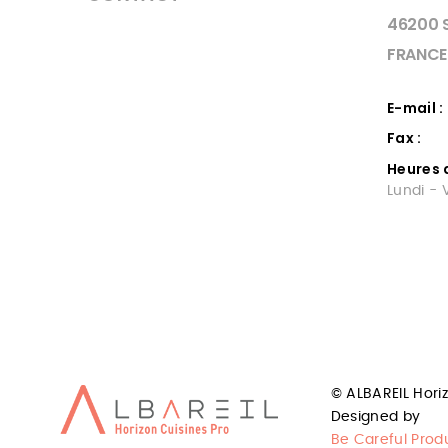
46200 
FRANCE
E-mail :
Fax :
Heures 
Lundi - 
AVLIS
INS
CUI
Albareil 
Toulous
© ALBAREIL Hori
Designed by
Be Careful Prod