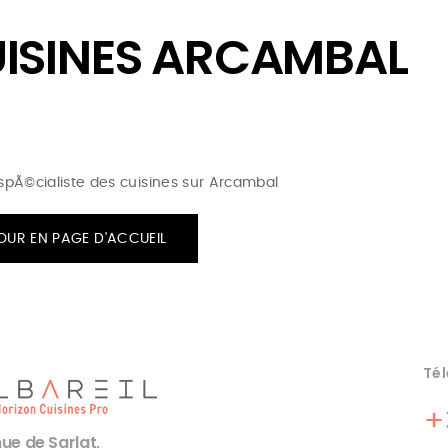
ISINES ARCAMBAL
 spÃ©cialiste des cuisines sur Arcambal
OUR EN PAGE D'ACCUEIL
Tél
+
ue de Sarlat,