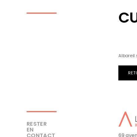
CU
Albareil
RET
RESTER
EN
CONTACT
69 aven