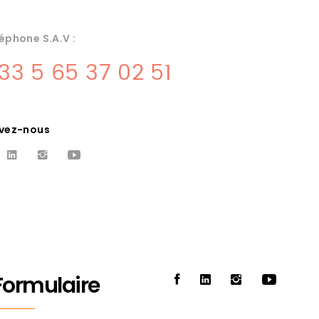
éphone S.A.V :
33 5 65 37 02 51
ivez-nous
CHAMBRE FROIDE
LAC
TOULOUSE
tre
A Toulouse notre entreprise est
e
capable de vous proposer tout types
Formulaire
de production frigorifique, chambres
froides, vitrines