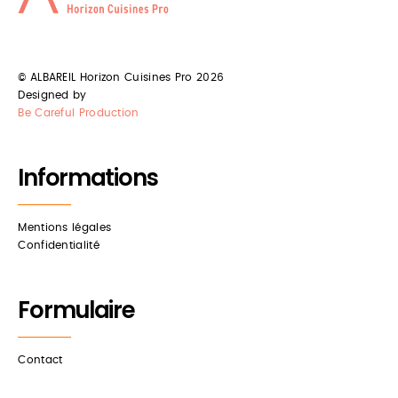
Cuisiniste pour pro Amenagement de cuisines pro Ã souillac,
sur tout le lot
CHAMBRE FROIDE POSITIVE
© ALBAREIL Horizon Cuisines Pro 2026
Designed by
TOULOUSE
Be Careful Production
Albareil spÃ©cialiste de chambre froide positive sur Toulouse
Informations
INSTALLATEUR CUISINE TOULOUSE
Albareil installateur de cuisine sur Toulouse
Mentions légales
Confidentialité
Formulaire
Contact