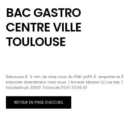
BAC GASTRO
CENTRE VILLE
TOULOUSE
Retrouvez Ã 5 min de chez vous du PMH prÃªt Ã emporter et Ã
brancher directement chez vous. L'Annexe Albareil 22 rue des 7
troubadours 31000 Toulouse 05.61.70.99.97
RETOUR EN PAGE D'ACCUEIL