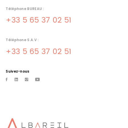
Téléphone BUREAU :
+33 5 65 37 02 51
Téléphone S.A.V :
+33 5 65 37 02 51
Suivez-nous
INSTALLATEUR DE CUISINE
ARCAMBAL
Albareil installateur de cuisine sur arcambal et sa region
CUISINISTE PRO CAHORS