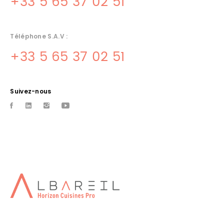
+33 5 65 37 02 51
Téléphone S.A.V :
+33 5 65 37 02 51
Suivez-nous
CHAMBRE FROIDE POSITIVE
TOULOUSE
Albareil spÃ©cialiste de chambre froide positive sur Toulouse
INSTALLATEUR CUISINE SOUILLAC
Conception, vente, installation, maintenance et SAV cuisines
professionnelles basÃ© Ã souilac