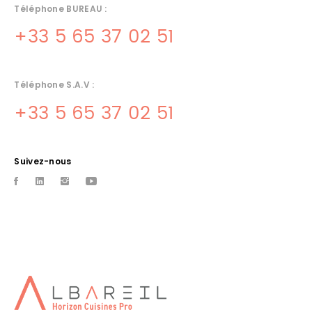
Téléphone BUREAU :
+33 5 65 37 02 51
Téléphone S.A.V :
+33 5 65 37 02 51
Suivez-nous
CONCEPTION CUISINES
PROFESSIONNELLES MONTAUBAN
Albareil votre spÃ©cialiste de matÃ©riel de cuisines
professionnelles sur Montauban et ses alentours
INSTALLATEUR DE CHAMBRES