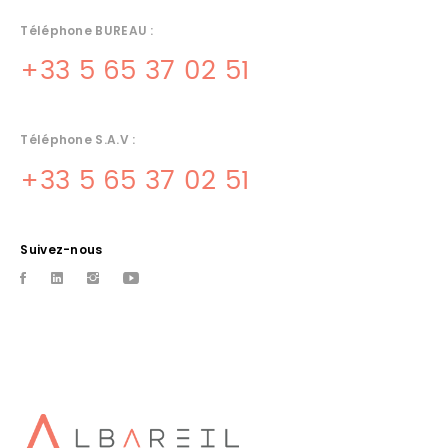
Téléphone BUREAU :
+33 5 65 37 02 51
Téléphone S.A.V :
+33 5 65 37 02 51
Suivez-nous
INSTALLATEUR CUISINE TOULOUSE
Albareil installateur de cuisine sur Toulouse
MATERIEL DE CUISINE SOUILLAC
Albareil quercinox equipe votre cuisine grace a sa gamme de